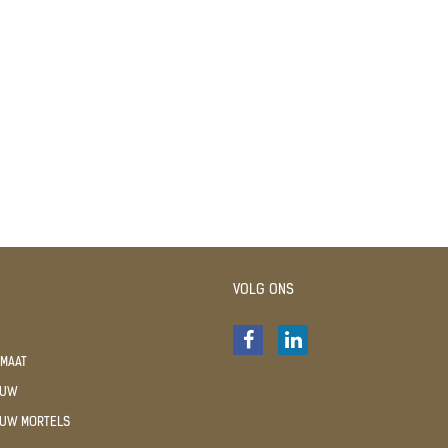
VOLG ONS
 MAAT
OUW
UW MORTELS